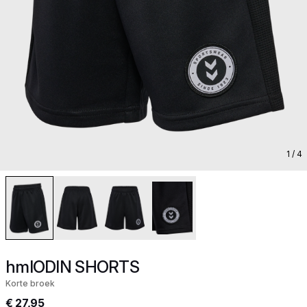
1
/ 4
hmlODIN SHORTS
Korte broek
€ 27,95