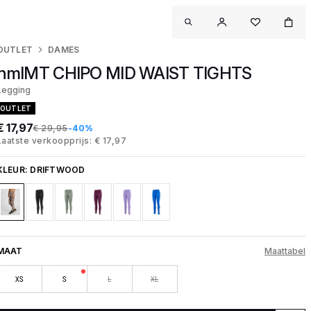
OUTLET
DAMES
hmlMT CHIPO MID WAIST TIGHTS
Legging
OUTLET
€ 17,97
€ 29,95
-40%
Laatste verkoopprijs: € 17,97
KLEUR:
DRIFTWOOD
MAAT
Maattabel
XS
S
L
XL