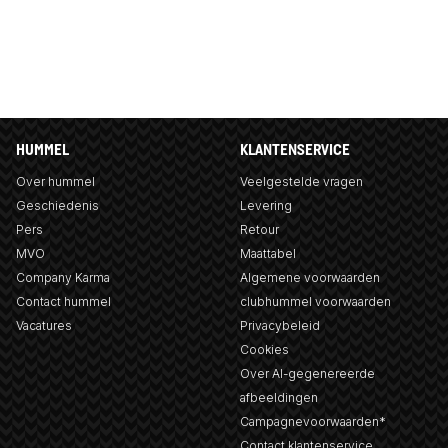
HUMMEL
KLANTENSERVICE
Over hummel
Veelgestelde vragen
Geschiedenis
Levering
Pers
Retour
MVO
Maattabel
Company Karma
Algemene voorwaarden
Contact hummel
clubhummel voorwaarden
Vacatures
Privacybeleid
Cookies
Over AI-gegenereerde
afbeeldingen
Campagnevoorwaarden*
Contact klantenservice