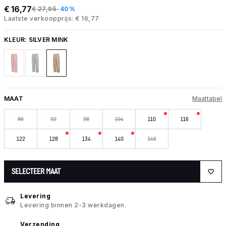
€ 16,77
€ 27,95
-40%
Laatste verkoopprijs: € 16,77
KLEUR:
SILVER MINK
MAAT
Maattabel
86
92
98
104
110
116
122
128
134
140
146
SELECTEER MAAT
Levering
Levering binnen 2-3 werkdagen.
Verzending