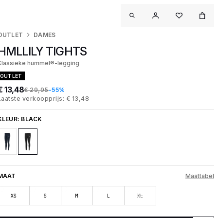
OUTLET
DAMES
HMLLILY TIGHTS
Klassieke hummel®-legging
OUTLET
€ 13,48
€ 29,95
-55%
Laatste verkoopprijs: € 13,48
KLEUR:
BLACK
MAAT
Maattabel
XS
S
M
L
XL