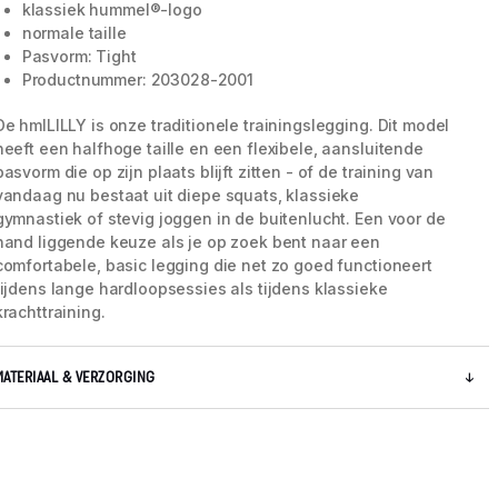
klassiek hummel®-logo
normale taille
Pasvorm: Tight
Productnummer: 203028-2001
De hmlLILLY is onze traditionele trainingslegging. Dit model
heeft een halfhoge taille en een flexibele, aansluitende
pasvorm die op zijn plaats blijft zitten - of de training van
vandaag nu bestaat uit diepe squats, klassieke
gymnastiek of stevig joggen in de buitenlucht. Een voor de
hand liggende keuze als je op zoek bent naar een
comfortabele, basic legging die net zo goed functioneert
tijdens lange hardloopsessies als tijdens klassieke
krachttraining.
5 / 7
MATERIAAL & VERZORGING