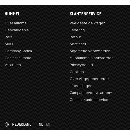
HUMMEL
KLANTENSERVICE
Over hummel
Veelgestelde vragen
Geschiedenis
Levering
Pers
Retour
MVO
Maattabel
Company Karma
Algemene voorwaarden
Contact hummel
clubhummel voorwaarden
Vacatures
Privacybeleid
Cookies
Over AI-gegenereerde
afbeeldingen
Campagnevoorwaarden*
Contact klantenservice
NEDERLAND
NL
EN