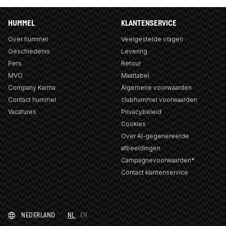
HUMMEL
KLANTENSERVICE
Over hummel
Veelgestelde vragen
Geschiedenis
Levering
Pers
Retour
MVO
Maattabel
Company Karma
Algemene voorwaarden
Contact hummel
clubhummel voorwaarden
Vacatures
Privacybeleid
Cookies
Over AI-gegenereerde
afbeeldingen
Campagnevoorwaarden*
Contact klantenservice
NEDERLAND
NL
EN