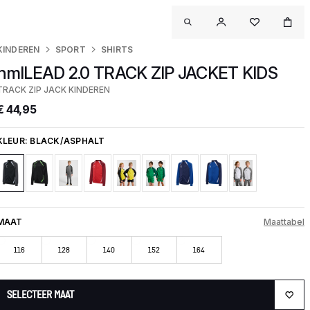
KINDEREN
SPORT
SHIRTS
hmlLEAD 2.0 TRACK ZIP JACKET KIDS
TRACK ZIP JACK KINDEREN
€ 44,95
KLEUR:
BLACK/ASPHALT
MAAT
Maattabel
116
128
140
152
164
SELECTEER MAAT