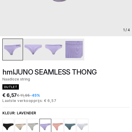
1
/ 4
hmlJUNO SEAMLESS THONG
Naadloze string
OUTLET
€ 6,57
€ 11,95
-45%
Laatste verkoopprijs: € 6,57
KLEUR:
LAVENDER