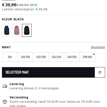
€ 39,96
€ 49,95
-20%
Laatste verkoopprijs: € 39,96
KLEUR:
BLACK
MAAT
Maattabel
104
110/116
122/128
134/140
146/152
158/164
SELECTEER MAAT
Levering
Levering binnen 2-3 werkdagen.
Verzending
Gratis verzending vanaf 50 EUR voor leden en 70 EUR voor
niet-leden.