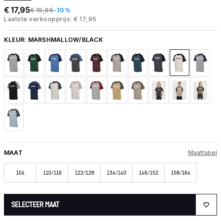
€ 17,95
€ 19,95
-10%
Laatste verkoopprijs: € 17,95
KLEUR:
MARSHMALLOW/BLACK
MAAT
Maattabel
104
110/116
122/128
134/140
146/152
158/164
SELECTEER MAAT