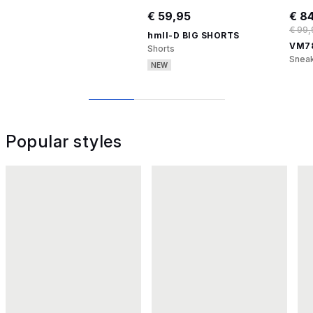
€ 59,95
€ 8
€ 99,
hmlI-D BIG SHORTS
VM78
Shorts
Snea
NEW
1
2
3
Popular styles