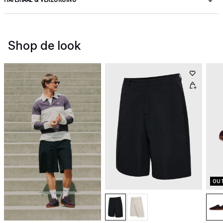
Shop de look
OU