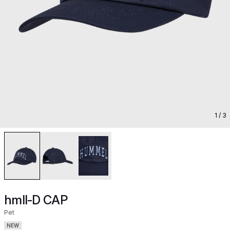
1
/ 3
hmlI-D CAP
Pet
NEW