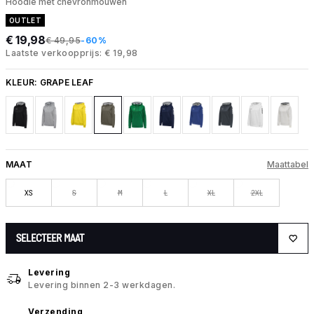
Hoodie met chevronmouwen
OUTLET
€ 19,98
€ 49,95
-60%
Laatste verkoopprijs: € 19,98
KLEUR:
GRAPE LEAF
MAAT
Maattabel
XS
S
M
L
XL
2XL
SELECTEER MAAT
Levering
Levering binnen 2-3 werkdagen.
Verzending