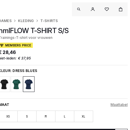
DAMES
KLEDING
T-SHIRTS
hmlFLOW T-SHIRT S/S
Trainings-T-shirt voor vrouwen
MEMBERS PRICE
€ 28,46
niet-leden:
€ 37,95
KLEUR:
DRESS BLUES
MAAT
Maattabel
XS
S
M
L
XL