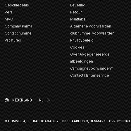
Geschiedenis
Levering
Pers
Retour
MVO
Maattabel
Company Karma
Algemene voorwaarden
Contact hummel
clubhummel voorwaarden
Vacatures
Privacybeleid
Cookies
Over AI-gegenereerde
afbeeldingen
Campagnevoorwaarden*
Contact klantenservice
NEDERLAND
NL
EN
© HUMMEL A/S · BALTICAGADE 20, 8000 AARHUS C, DENMARK
CVR: 81198411