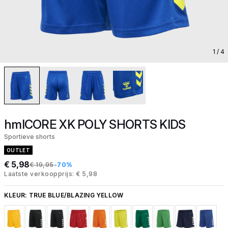
1
/ 4
hmlCORE XK POLY SHORTS KIDS
Sportieve shorts
OUTLET
€ 5,98
€ 19,95
-70%
Laatste verkoopprijs: € 5,98
KLEUR:
TRUE BLUE/BLAZING YELLOW