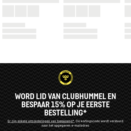
WORD LID VAN CLUBHUMMEL EN
BESPAAR 15% OP JE EERSTE
BESTELLING*
Er zijn enkele uitzonderingen van toepassing*
De kortingscode wordt verstuurd
naar het opgegeven e-mailadres.