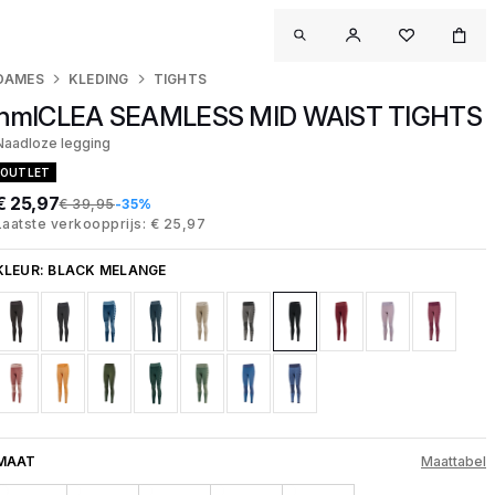
DAMES
KLEDING
TIGHTS
hmlCLEA SEAMLESS MID WAIST TIGHTS
Naadloze legging
OUTLET
€ 25,97
€ 39,95
-35%
Laatste verkoopprijs: € 25,97
KLEUR:
BLACK MELANGE
MAAT
Maattabel