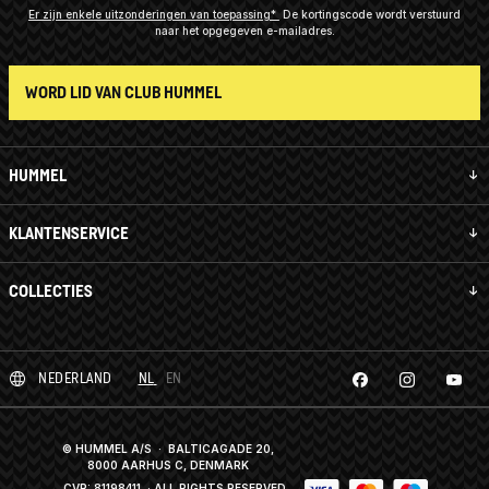
Er zijn enkele uitzonderingen van toepassing*
De kortingscode wordt verstuurd
naar het opgegeven e-mailadres.
WORD LID VAN CLUB HUMMEL
HUMMEL
KLANTENSERVICE
COLLECTIES
NEDERLAND
NL
EN
© HUMMEL A/S · BALTICAGADE 20,
8000 AARHUS C, DENMARK
CVR: 81198411
· ALL RIGHTS RESERVED