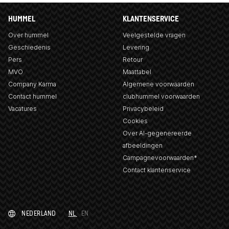
HUMMEL
KLANTENSERVICE
Over hummel
Veelgestelde vragen
Geschiedenis
Levering
Pers
Retour
MVO
Maattabel
Company Karma
Algemene voorwaarden
Contact hummel
clubhummel voorwaarden
Vacatures
Privacybeleid
Cookies
Over AI-gegenereerde
afbeeldingen
Campagnevoorwaarden*
Contact klantenservice
NEDERLAND
NL
EN