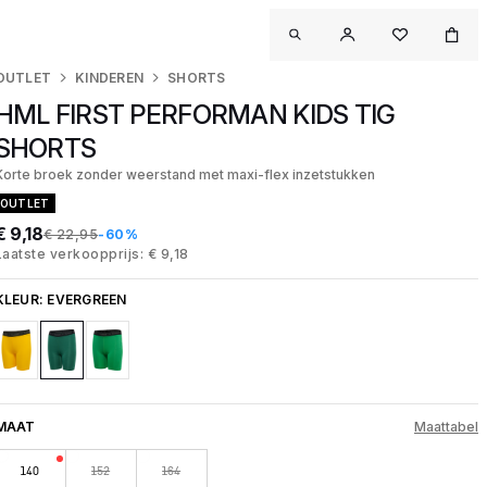
OUTLET
KINDEREN
SHORTS
HML FIRST PERFORMAN KIDS TIG
SHORTS
Korte broek zonder weerstand met maxi-flex inzetstukken
OUTLET
€ 9,18
€ 22,95
-60%
Laatste verkoopprijs: € 9,18
KLEUR:
EVERGREEN
MAAT
Maattabel
140
152
164