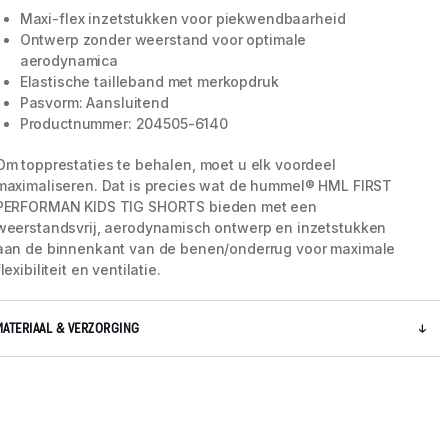
Maxi-flex inzetstukken voor piekwendbaarheid
Ontwerp zonder weerstand voor optimale
aerodynamica
Elastische tailleband met merkopdruk
Pasvorm: Aansluitend
Productnummer: 204505-6140
Om topprestaties te behalen, moet u elk voordeel
maximaliseren. Dat is precies wat de hummel® HML FIRST
PERFORMAN KIDS TIG SHORTS bieden met een
weerstandsvrij, aerodynamisch ontwerp en inzetstukken
aan de binnenkant van de benen/onderrug voor maximale
flexibiliteit en ventilatie.
MATERIAAL & VERZORGING