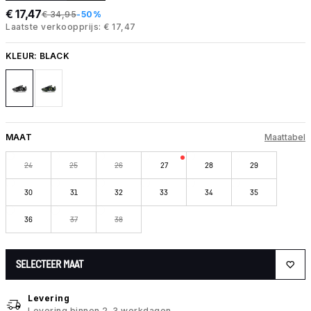
€ 17,47
€ 34,95
-50%
Laatste verkoopprijs: € 17,47
KLEUR:
BLACK
MAAT
Maattabel
24
25
26
27
28
29
30
31
32
33
34
35
36
37
38
SELECTEER MAAT
Levering
Levering binnen 2-3 werkdagen.