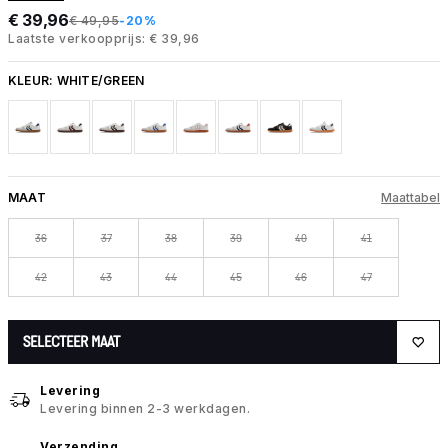
€ 39,96
€ 49,95
-20%
Laatste verkoopprijs: € 39,96
KLEUR:
WHITE/GREEN
MAAT
Maattabel
36
37
38
39
40
41
42
43
44
45
46
47
SELECTEER MAAT
Levering
Levering binnen 2-3 werkdagen.
Verzending