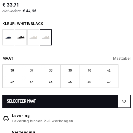
€ 33,71
niet-leden:
€ 44,95
KLEUR:
WHITE/BLACK
MAAT
Maattabel
36
37
38
39
40
41
42
43
44
45
46
47
SELECTEER MAAT
Levering
Levering binnen 2-3 werkdagen.
Verzending