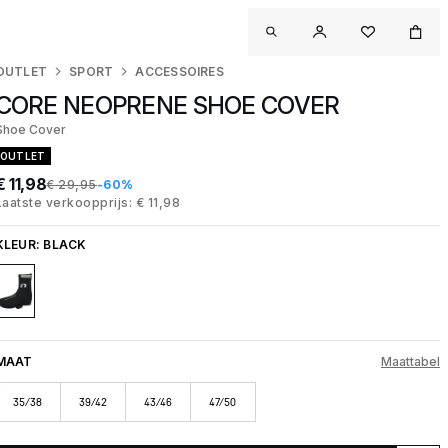
OUTLET
SPORT
ACCESSOIRES
CORE NEOPRENE SHOE COVER
Shoe Cover
OUTLET
€ 11,98
€ 29,95
-60%
Laatste verkoopprijs: € 11,98
KLEUR:
BLACK
MAAT
Maattabel
35/38
39/42
43/46
47/50