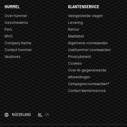
HUMMEL
KLANTENSERVICE
Over hummel
Veelgestelde vragen
Geschiedenis
Levering
Pers
Retour
MVO
Maattabel
Company Karma
Algemene voorwaarden
Contact hummel
clubhummel voorwaarden
Vacatures
Privacybeleid
Cookies
Over AI-gegenereerde
afbeeldingen
Campagnevoorwaarden*
Contact klantenservice
NEDERLAND
NL
EN