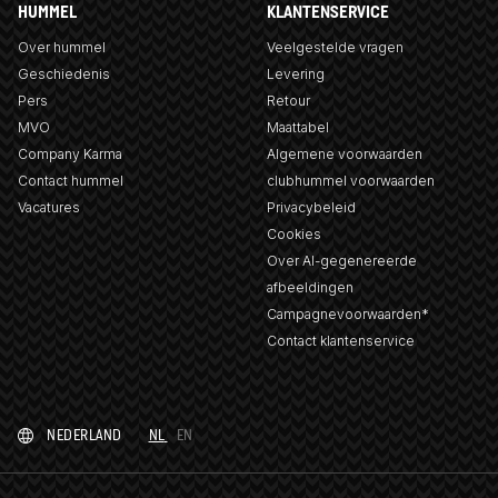
HUMMEL
KLANTENSERVICE
Over hummel
Veelgestelde vragen
Geschiedenis
Levering
Pers
Retour
MVO
Maattabel
Company Karma
Algemene voorwaarden
Contact hummel
clubhummel voorwaarden
Vacatures
Privacybeleid
Cookies
Over AI-gegenereerde
afbeeldingen
Campagnevoorwaarden*
Contact klantenservice
NEDERLAND
NL
EN