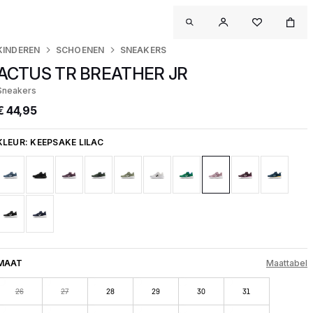
KINDEREN
SCHOENEN
SNEAKERS
ACTUS TR BREATHER JR
Sneakers
€ 44,95
KLEUR:
KEEPSAKE LILAC
MAAT
Maattabel
26
27
28
29
30
31