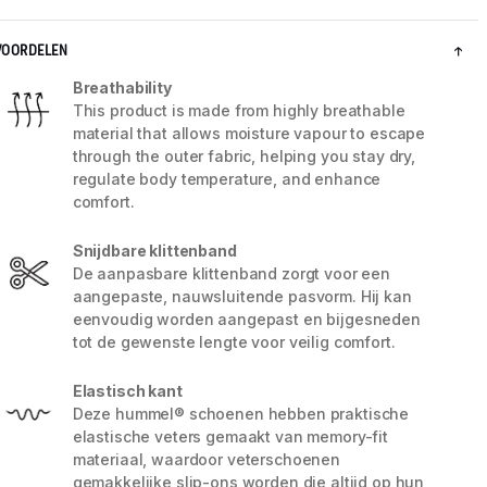
VOORDELEN
Breathability
This product is made from highly breathable
material that allows moisture vapour to escape
through the outer fabric, helping you stay dry,
regulate body temperature, and enhance
comfort.
Snijdbare klittenband
De aanpasbare klittenband zorgt voor een
aangepaste, nauwsluitende pasvorm. Hij kan
eenvoudig worden aangepast en bijgesneden
5 / 9
tot de gewenste lengte voor veilig comfort.
Elastisch kant
Deze hummel® schoenen hebben praktische
elastische veters gemaakt van memory-fit
materiaal, waardoor veterschoenen
gemakkelijke slip-ons worden die altijd op hun