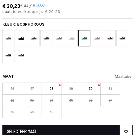
€ 20,23
€ 44,95
-55%
Laatste verkoopprijs: € 20,23
KLEUR:
BOSPHOROUS
MAAT
Maattabel
26
27
28
29
30
31
32
33
34
35
36
37
38
39
40
SELECTEER MAAT