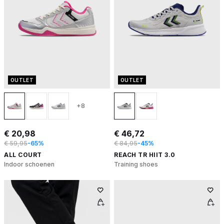
OUTLET
OUTLET
+8
€ 20,98
€ 46,72
€ 59,95
-65%
€ 84,95
-45%
ALL COURT
REACH TR HIIT 3.0
Indoor schoenen
Training shoes