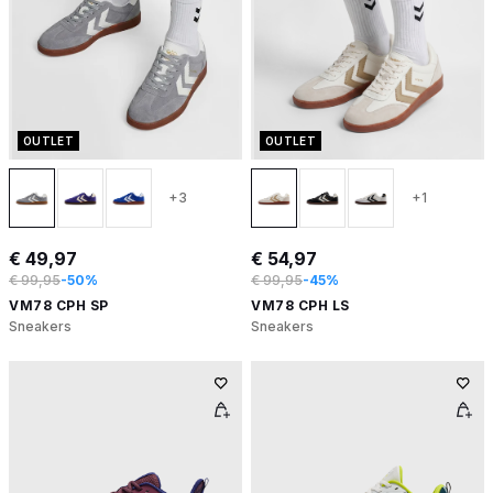
OUTLET
OUTLET
+3
+1
€ 49,97
€ 54,97
€ 99,95
-50%
€ 99,95
-45%
VM78 CPH SP
VM78 CPH LS
Sneakers
Sneakers