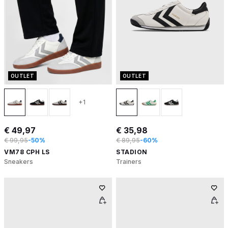
OUTLET
OUTLET
+1
€ 49,97
€ 35,98
€ 99,95
-50%
€ 89,95
-60%
VM78 CPH LS
STADION
Sneakers
Trainers