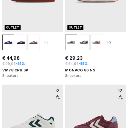
OUTLET
OUTLET
+3
+2
€ 44,98
€ 29,23
€ 99,95
-55%
€ 64,95
-55%
VM78 CPH SP
MONACO 86 NS
Sneakers
Sneakers