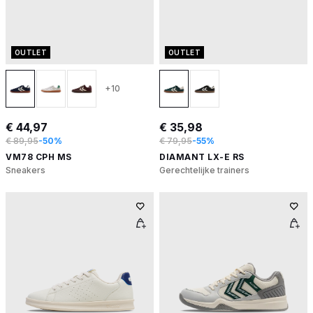
OUTLET
OUTLET
+10
€ 44,97
€ 35,98
€ 89,95
-50%
€ 79,95
-55%
VM78 CPH MS
DIAMANT LX-E RS
Sneakers
Gerechtelijke trainers