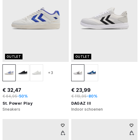
OUTLET
OUTLET
+3
€ 32,47
€ 23,99
€ 64,95
-50%
€ 119,95
-80%
St. Power Play
DAGAZ III
Sneakers
Indoor schoenen