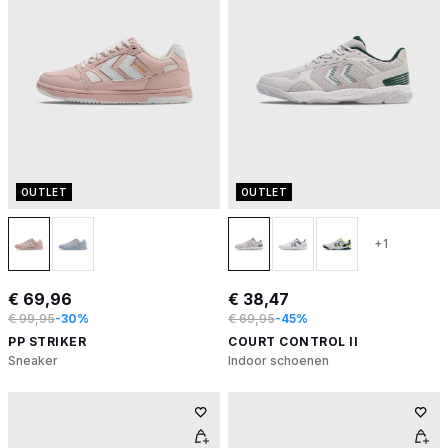
OUTLET
OUTLET
+1
€ 69,96
€ 38,47
€ 99,95
-30%
€ 69,95
-45%
PP STRIKER
COURT CONTROL II
Sneaker
Indoor schoenen