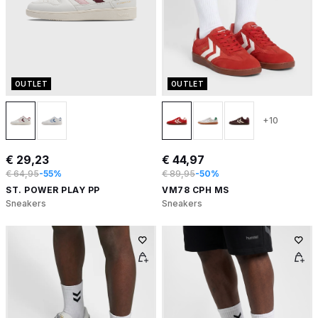
OUTLET
OUTLET
+10
€ 29,23
€ 44,97
€ 64,95
-55%
€ 89,95
-50%
ST. POWER PLAY PP
VM78 CPH MS
Sneakers
Sneakers