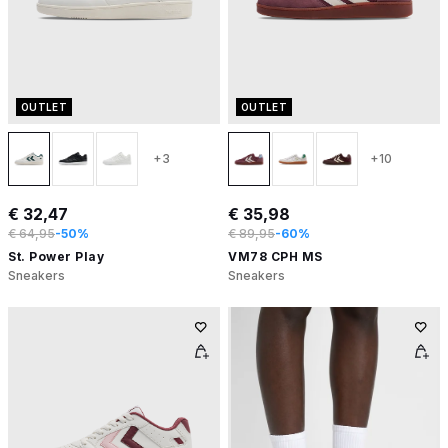
OUTLET
OUTLET
+3
+10
€ 32,47
€ 35,98
€ 64,95
-50%
€ 89,95
-60%
St. Power Play
VM78 CPH MS
Sneakers
Sneakers