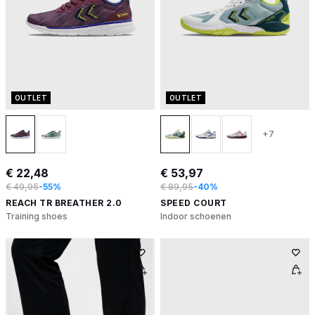
OUTLET
OUTLET
+7
€ 22,48
€ 53,97
€ 49,95
-55%
€ 89,95
-40%
REACH TR BREATHER 2.0
SPEED COURT
Training shoes
Indoor schoenen