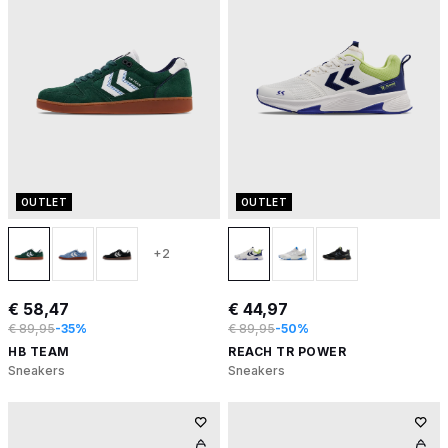
OUTLET
OUTLET
+2
€ 58,47
€ 44,97
€ 89,95
-35%
€ 89,95
-50%
HB TEAM
REACH TR POWER
Sneakers
Sneakers