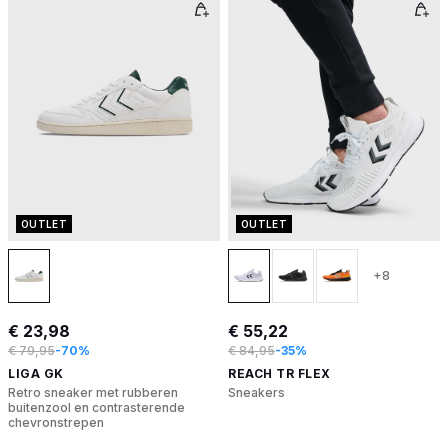
OUTLET
OUTLET
+8
€ 23,98
€ 55,22
€ 79,95
-70%
€ 84,95
-35%
LIGA GK
REACH TR FLEX
Retro sneaker met rubberen
Sneakers
buitenzool en contrasterende
chevronstrepen