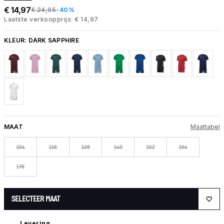
€ 14,97
€ 24,95
-40%
Laatste verkoopprijs: € 14,97
KLEUR:
DARK SAPPHIRE
MAAT
Maattabel
104
116
128
140
152
164
176
SELECTEER MAAT
Levering