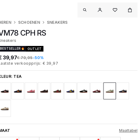
HEREN
SCHOENEN
SNEAKERS
VM78 CPH RS
Sneakers
BESTSELLER
OUTLET
€ 39,97
€ 79,95
-50%
Laatste verkoopprijs: € 39,97
KLEUR:
TEA
MAAT
Maattabel