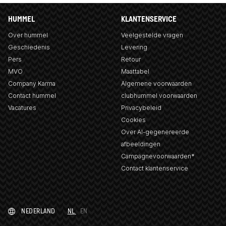
HUMMEL
KLANTENSERVICE
Over hummel
Veelgestelde vragen
Geschiedenis
Levering
Pers
Retour
MVO
Maattabel
Company Karma
Algemene voorwaarden
Contact hummel
clubhummel voorwaarden
Vacatures
Privacybeleid
Cookies
Over AI-gegenereerde
afbeeldingen
Campagnevoorwaarden*
Contact klantenservice
NEDERLAND
NL
EN