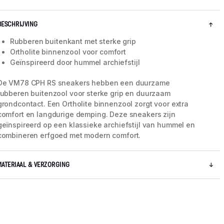
BESCHRIJVING
Rubberen buitenkant met sterke grip
Ortholite binnenzool voor comfort
Geïnspireerd door hummel archiefstijl
De VM78 CPH RS sneakers hebben een duurzame
rubberen buitenzool voor sterke grip en duurzaam
grondcontact. Een Ortholite binnenzool zorgt voor extra
comfort en langdurige demping. Deze sneakers zijn
geïnspireerd op een klassieke archiefstijl van hummel en
combineren erfgoed met modern comfort.
5 / 8
MATERIAAL & VERZORGING