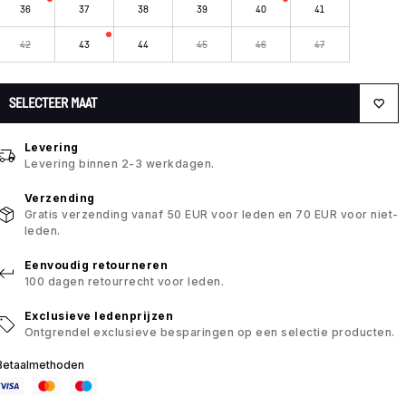
36
37
38
39
40
41
42
43
44
45
46
47
SELECTEER MAAT
Levering
Levering binnen 2-3 werkdagen.
Verzending
Gratis verzending vanaf 50 EUR voor leden en 70 EUR voor niet-
leden.
Eenvoudig retourneren
100 dagen retourrecht voor leden.
Exclusieve ledenprijzen
Ontgrendel exclusieve besparingen op een selectie producten.
Betaalmethoden