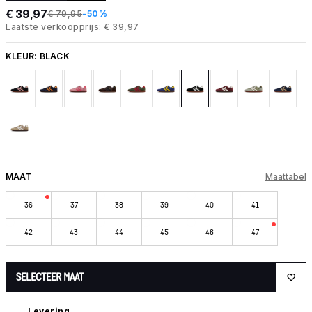
€ 39,97
€ 79,95
-50%
Laatste verkoopprijs: € 39,97
KLEUR:
BLACK
MAAT
Maattabel
36
37
38
39
40
41
42
43
44
45
46
47
SELECTEER MAAT
Levering