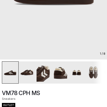
1
/ 8
VM78 CPH MS
Sneakers
OUTLET