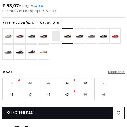
€ 53,97
€ 89,95
-40%
Laatste verkoopprijs: € 53,97
KLEUR:
JAVA/VANILLA CUSTARD
MAAT
Maattabel
36
37
38
39
40
41
42
43
44
45
46
47
SELECTEER MAAT
Levering