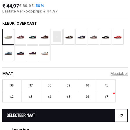
€ 44,97
€ 89,95
-50%
Laatste verkoopprijs: € 44,97
KLEUR:
OVERCAST
MAAT
Maattabel
36
37
38
39
40
41
42
43
44
45
46
47
SELECTEER MAAT
Levering