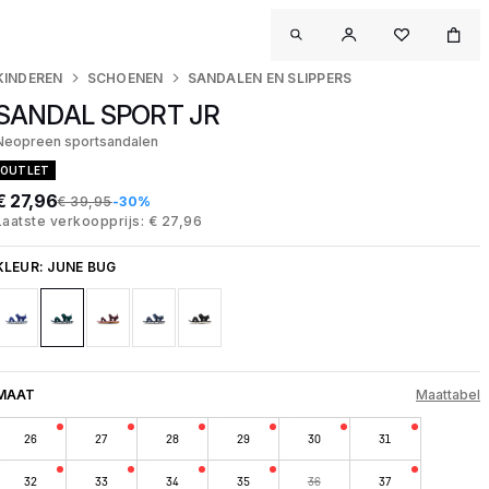
KINDEREN
SCHOENEN
SANDALEN EN SLIPPERS
SANDAL SPORT JR
Neopreen sportsandalen
OUTLET
€ 27,96
€ 39,95
-30%
Laatste verkoopprijs: € 27,96
KLEUR:
JUNE BUG
MAAT
Maattabel
26
27
28
29
30
31
32
33
34
35
36
37