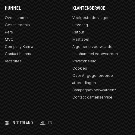
HUMMEL
KLANTENSERVICE
Over hummel
Veelgestelde vragen
Geschiedenis
Levering
Pers
Retour
MVO
Maattabel
Company Karma
Algemene voorwaarden
Contact hummel
clubhummel voorwaarden
Vacatures
Privacybeleid
Cookies
Over AI-gegenereerde
afbeeldingen
Campagnevoorwaarden*
Contact klantenservice
NEDERLAND
NL
EN