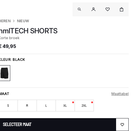
HEREN
NIEUW
hmlTECH SHORTS
Korte broek
€ 49,95
KLEUR:
BLACK
MAAT
Maattabel
S
M
L
XL
2XL
SELECTEER MAAT