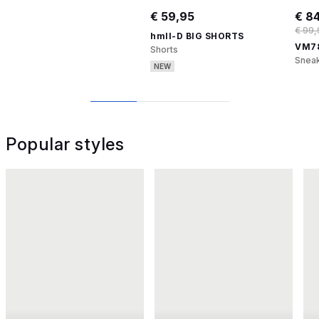
€ 59,95
€ 8
€ 99,
hmlI-D BIG SHORTS
VM78
Shorts
Snea
NEW
1
2
3
Popular styles