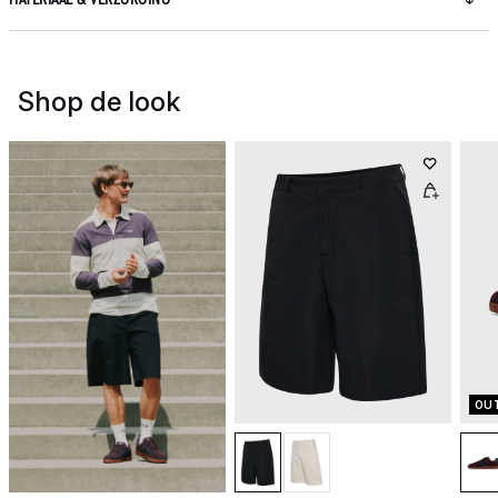
Shop de look
OU