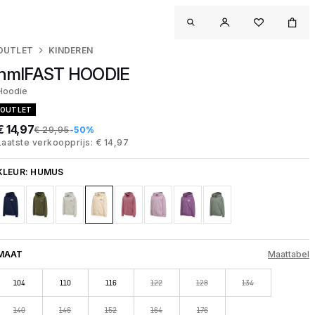
OUTLET
KINDEREN
hmlFAST HOODIE
Hoodie
OUTLET
€ 14,97
€ 29,95
-50%
Laatste verkoopprijs: € 14,97
KLEUR:
HUMUS
MAAT
Maattabel
104
110
116
122
128
134
140
146
152
164
176