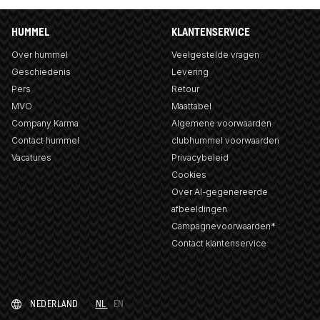
HUMMEL
KLANTENSERVICE
Over hummel
Veelgestelde vragen
Geschiedenis
Levering
Pers
Retour
MVO
Maattabel
Company Karma
Algemene voorwaarden
Contact hummel
clubhummel voorwaarden
Vacatures
Privacybeleid
Cookies
Over AI-gegenereerde
afbeeldingen
Campagnevoorwaarden*
Contact klantenservice
NEDERLAND
NL
EN