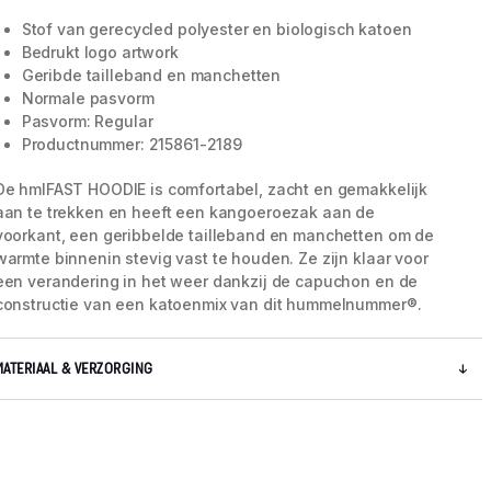
Stof van gerecycled polyester en biologisch katoen
Bedrukt logo artwork
Geribde tailleband en manchetten
Normale pasvorm
Pasvorm: Regular
Productnummer: 215861-2189
De hmlFAST HOODIE is comfortabel, zacht en gemakkelijk
aan te trekken en heeft een kangoeroezak aan de
voorkant, een geribbelde tailleband en manchetten om de
warmte binnenin stevig vast te houden. Ze zijn klaar voor
een verandering in het weer dankzij de capuchon en de
constructie van een katoenmix van dit hummelnummer®.
MATERIAAL & VERZORGING