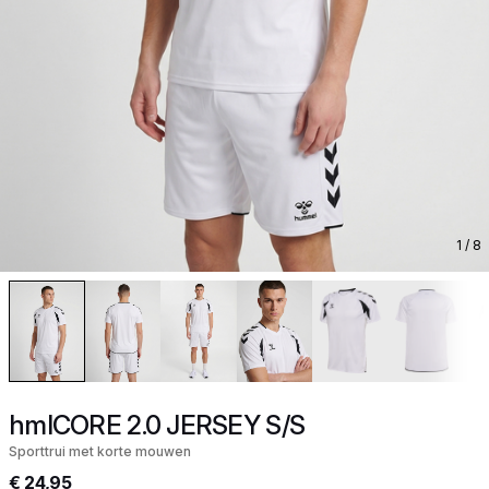
1
/ 8
hmlCORE 2.0 JERSEY S/S
Sporttrui met korte mouwen
€ 24,95