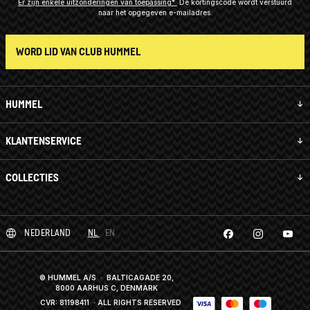
Er zijn enkele uitzonderingen van toepassing*
De kortingscode wordt verstuurd
naar het opgegeven e-mailadres.
WORD LID VAN CLUB HUMMEL
HUMMEL
KLANTENSERVICE
COLLECTIES
NEDERLAND
NL
EN
© HUMMEL A/S · BALTICAGADE 20,
8000 AARHUS C, DENMARK
CVR: 81198411
· ALL RIGHTS RESERVED