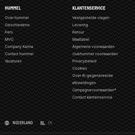
HUMMEL
KLANTENSERVICE
Over hummel
Veelgestelde vragen
Geschiedenis
Levering
Pers
Retour
MVO
Maattabel
Company Karma
Algemene voorwaarden
Contact hummel
clubhummel voorwaarden
Vacatures
Privacybeleid
Cookies
Over AI-gegenereerde
afbeeldingen
Campagnevoorwaarden*
Contact klantenservice
NEDERLAND
NL
EN