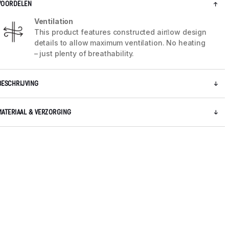
VOORDELEN
Ventilation
This product features constructed airﬂow design
details to allow maximum ventilation. No heating
– just plenty of breathability.
BESCHRIJVING
MATERIAAL & VERZORGING
5 / 5