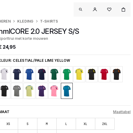
HEREN
KLEDING
T-SHIRTS
hmlCORE 2.0 JERSEY S/S
Sporttrui met korte mouwen
€ 24,95
KLEUR:
CELESTIAL/PALE LIME YELLOW
MAAT
Maattabel
XS
S
M
L
XL
2XL