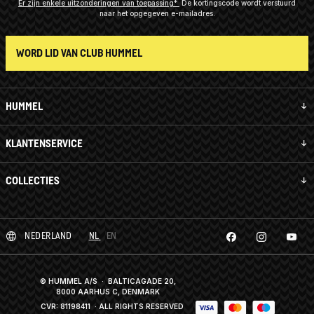
Er zijn enkele uitzonderingen van toepassing*
De kortingscode wordt verstuurd
naar het opgegeven e-mailadres.
WORD LID VAN CLUB HUMMEL
HUMMEL
KLANTENSERVICE
COLLECTIES
NEDERLAND
NL
EN
© HUMMEL A/S · BALTICAGADE 20,
8000 AARHUS C, DENMARK
CVR: 81198411
· ALL RIGHTS RESERVED