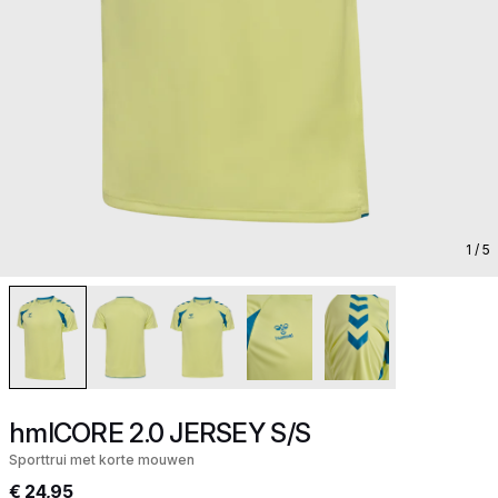
1
/ 5
hmlCORE 2.0 JERSEY S/S
Sporttrui met korte mouwen
€ 24,95