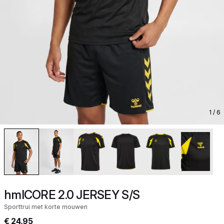
1
/ 6
hmlCORE 2.0 JERSEY S/S
Sporttrui met korte mouwen
€ 24,95