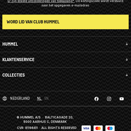
Er zijn enkele uitzonderingen van toepassing*
De kortingscode wordt verstuurd
naar het opgegeven e-mailadres.
WORD LID VAN CLUB HUMMEL
HUMMEL
KLANTENSERVICE
COLLECTIES
NEDERLAND
NL
EN
© HUMMEL A/S · BALTICAGADE 20,
8000 AARHUS C, DENMARK
CVR: 81198411
· ALL RIGHTS RESERVED