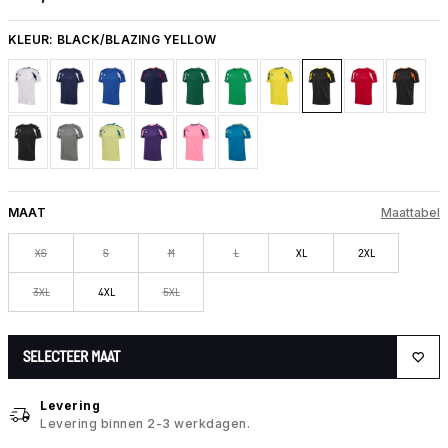
KLEUR:
BLACK/BLAZING YELLOW
MAAT
Maattabel
XS
S
M
L
XL
2XL
3XL
4XL
5XL
SELECTEER MAAT
Levering
Levering binnen 2-3 werkdagen.