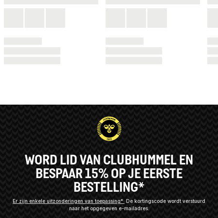
WORD LID VAN CLUBHUMMEL EN
BESPAAR 15% OP JE EERSTE
BESTELLING*
Er zijn enkele uitzonderingen van toepassing*
De kortingscode wordt verstuurd
naar het opgegeven e-mailadres.