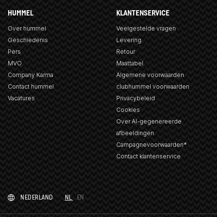
HUMMEL
KLANTENSERVICE
Over hummel
Veelgestelde vragen
Geschiedenis
Levering
Pers
Retour
MVO
Maattabel
Company Karma
Algemene voorwaarden
Contact hummel
clubhummel voorwaarden
Vacatures
Privacybeleid
Cookies
Over AI-gegenereerde
afbeeldingen
Campagnevoorwaarden*
Contact klantenservice
NEDERLAND
NL
EN