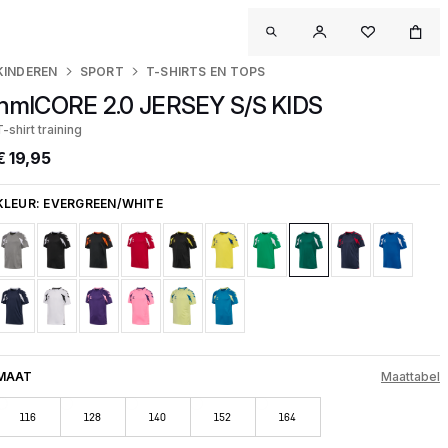
KINDEREN
SPORT
T-SHIRTS EN TOPS
hmlCORE 2.0 JERSEY S/S KIDS
T-shirt training
€ 19,95
KLEUR:
EVERGREEN/WHITE
MAAT
Maattabel
116
128
140
152
164