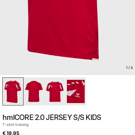
1
/ 4
hmlCORE 2.0 JERSEY S/S KIDS
T-shirt training
€ 19,95