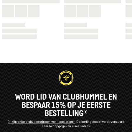
WORD LID VAN CLUBHUMMEL EN
BESPAAR 15% OP JE EERSTE
BESTELLING*
Er zijn enkele uitzonderingen van toepassing*
De kortingscode wordt verstuurd
naar het opgegeven e-mailadres.