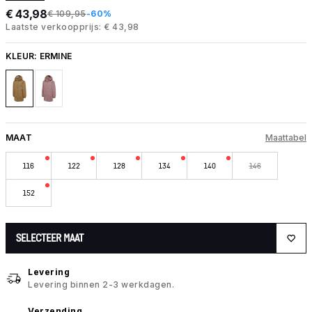
€ 43,98
€ 109,95
-60%
Laatste verkoopprijs: € 43,98
KLEUR:
ERMINE
MAAT
Maattabel
116
122
128
134
140
146
152
SELECTEER MAAT
Levering
Levering binnen 2-3 werkdagen.
Verzending