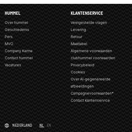
HUMMEL
KLANTENSERVICE
Over hummel
Veelgestelde vragen
Geschiedenis
Levering
Pers
Retour
MVO
Maattabel
Company Karma
Algemene voorwaarden
Contact hummel
clubhummel voorwaarden
Vacatures
Privacybeleid
Cookies
Over AI-gegenereerde
afbeeldingen
Campagnevoorwaarden*
Contact klantenservice
NEDERLAND
NL
EN