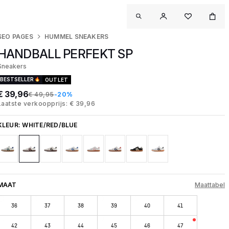
SEO PAGES
HUMMEL SNEAKERS
HANDBALL PERFEKT SP
Sneakers
BESTSELLER
OUTLET
€ 39,96
€ 49,95
-20%
Laatste verkoopprijs: € 39,96
KLEUR:
WHITE/RED/BLUE
MAAT
Maattabel
36
37
38
39
40
41
42
43
44
45
46
47