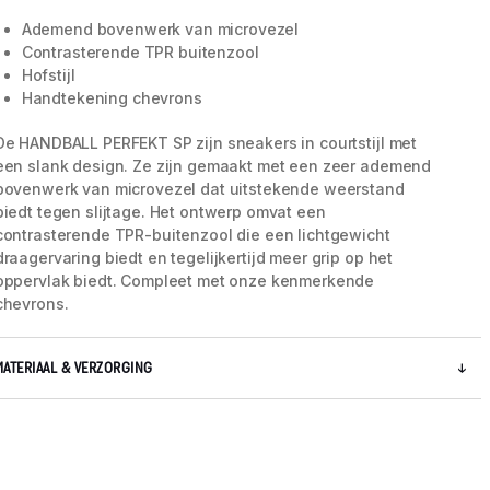
Ademend bovenwerk van microvezel
Contrasterende TPR buitenzool
Hofstijl
Handtekening chevrons
De HANDBALL PERFEKT SP zijn sneakers in courtstijl met
een slank design. Ze zijn gemaakt met een zeer ademend
bovenwerk van microvezel dat uitstekende weerstand
biedt tegen slijtage. Het ontwerp omvat een
contrasterende TPR-buitenzool die een lichtgewicht
draagervaring biedt en tegelijkertijd meer grip op het
oppervlak biedt. Compleet met onze kenmerkende
chevrons.
5 / 8
MATERIAAL & VERZORGING