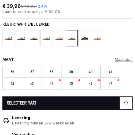
€ 39,96
€ 49,95
-20%
Laatste verkoopprijs: € 39,96
KLEUR:
WHITE/BLUE/RED
MAAT
Maattabel
36
37
38
39
40
41
42
43
44
45
46
47
SELECTEER MAAT
Levering
Levering binnen 2-3 werkdagen.
Verzending