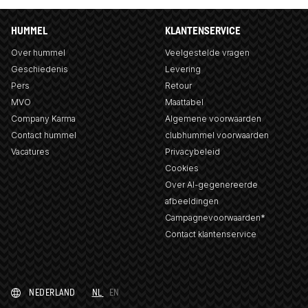
HUMMEL
KLANTENSERVICE
Over hummel
Veelgestelde vragen
Geschiedenis
Levering
Pers
Retour
MVO
Maattabel
Company Karma
Algemene voorwaarden
Contact hummel
clubhummel voorwaarden
Vacatures
Privacybeleid
Cookies
Over AI-gegenereerde
afbeeldingen
Campagnevoorwaarden*
Contact klantenservice
NEDERLAND
NL
EN