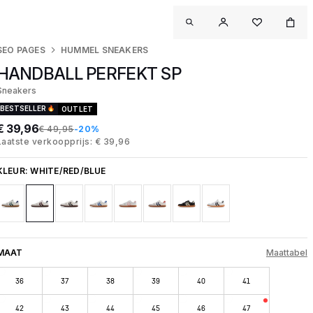
SEO PAGES
HUMMEL SNEAKERS
HANDBALL PERFEKT SP
Sneakers
BESTSELLER
OUTLET
€ 39,96
€ 49,95
-20%
Laatste verkoopprijs: € 39,96
KLEUR:
WHITE/RED/BLUE
MAAT
Maattabel
36
37
38
39
40
41
42
43
44
45
46
47