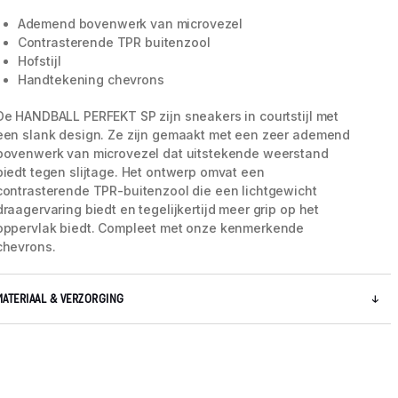
Ademend bovenwerk van microvezel
Contrasterende TPR buitenzool
Hofstijl
Handtekening chevrons
De HANDBALL PERFEKT SP zijn sneakers in courtstijl met
een slank design. Ze zijn gemaakt met een zeer ademend
bovenwerk van microvezel dat uitstekende weerstand
biedt tegen slijtage. Het ontwerp omvat een
contrasterende TPR-buitenzool die een lichtgewicht
draagervaring biedt en tegelijkertijd meer grip op het
oppervlak biedt. Compleet met onze kenmerkende
chevrons.
5 / 8
MATERIAAL & VERZORGING