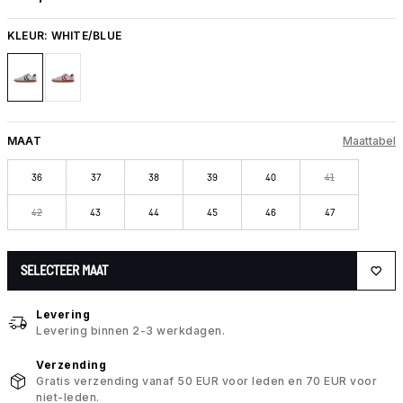
KLEUR:
WHITE/BLUE
MAAT
Maattabel
36
37
38
39
40
41
42
43
44
45
46
47
SELECTEER MAAT
Levering
Levering binnen 2-3 werkdagen.
Verzending
Gratis verzending vanaf 50 EUR voor leden en 70 EUR voor
niet-leden.