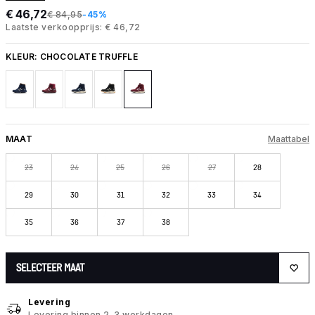
€ 46,72
€ 84,95
-45%
Laatste verkoopprijs: € 46,72
KLEUR:
CHOCOLATE TRUFFLE
MAAT
Maattabel
23
24
25
26
27
28
29
30
31
32
33
34
35
36
37
38
SELECTEER MAAT
Levering
Levering binnen 2-3 werkdagen.