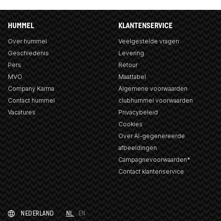
HUMMEL
KLANTENSERVICE
Over hummel
Veelgestelde vragen
Geschiedenis
Levering
Pers
Retour
MVO
Maattabel
Company Karma
Algemene voorwaarden
Contact hummel
clubhummel voorwaarden
Vacatures
Privacybeleid
Cookies
Over AI-gegenereerde
afbeeldingen
Campagnevoorwaarden*
Contact klantenservice
NEDERLAND
NL
EN