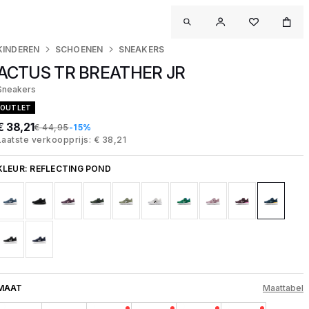
KINDEREN
SCHOENEN
SNEAKERS
ACTUS TR BREATHER JR
Sneakers
OUTLET
€ 38,21
€ 44,95
-15%
Laatste verkoopprijs: € 38,21
KLEUR:
REFLECTING POND
MAAT
Maattabel