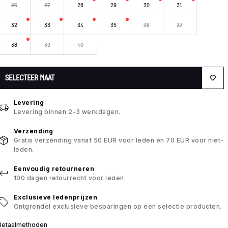
26
27
28
29
30
31
32
33
34
35
36
37
38
39
40
SELECTEER MAAT
Levering
Levering binnen 2-3 werkdagen.
Verzending
Gratis verzending vanaf 50 EUR voor leden en 70 EUR voor niet-
leden.
Eenvoudig retourneren
100 dagen retourrecht voor leden.
Exclusieve ledenprijzen
Ontgrendel exclusieve besparingen op een selectie producten.
Betaalmethoden